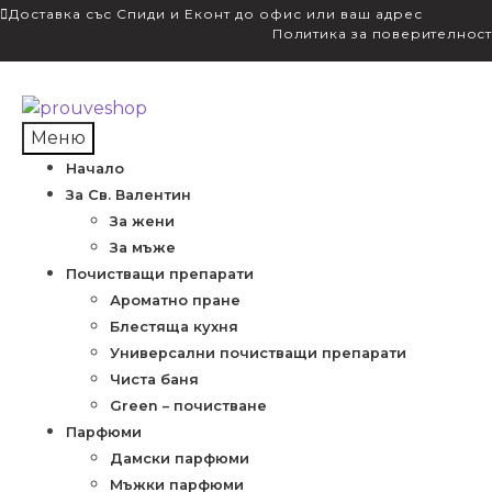
Доставка със Спиди и Еконт до офис или ваш адрес
Политика за поверителност
Skip
Skip
to
to
Меню
navigation
content
Начало
За Св. Валентин
За жени
За мъже
Почистващи препарати
Ароматно пране
Блестяща кухня
Универсални почистващи препарати
Чиста баня
Green – почистване
Парфюми
Дамски парфюми
Мъжки парфюми