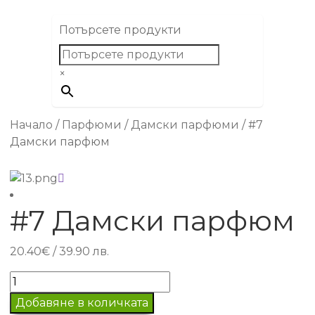
Потърсете продукти
×
Начало
/
Парфюми
/
Дамски парфюми
/
#7
Дамски парфюм
#7 Дамски парфюм
20.40
€
/ 39.90 лв.
количество
за
Добавяне в количката
#7