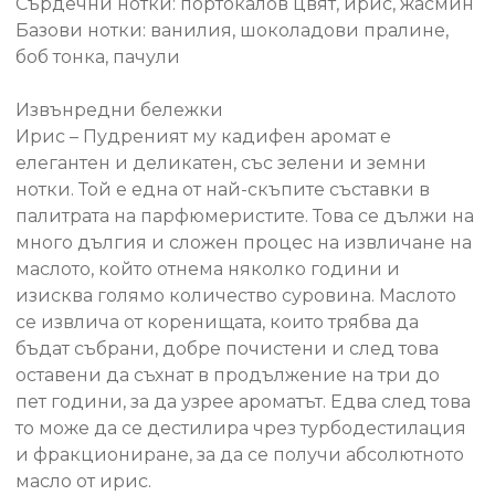
Сърдечни нотки: портокалов цвят, ирис, жасмин
Базови нотки: ванилия, шоколадови пралине,
боб тонка, пачули
Извънредни бележки
Ирис – Пудреният му кадифен аромат е
елегантен и деликатен, със зелени и земни
нотки. Той е една от най-скъпите съставки в
палитрата на парфюмеристите. Това се дължи на
много дългия и сложен процес на извличане на
маслото, който отнема няколко години и
изисква голямо количество суровина. Маслото
се извлича от коренищата, които трябва да
бъдат събрани, добре почистени и след това
оставени да съхнат в продължение на три до
пет години, за да узрее ароматът. Едва след това
то може да се дестилира чрез турбодестилация
и фракциониране, за да се получи абсолютното
масло от ирис.