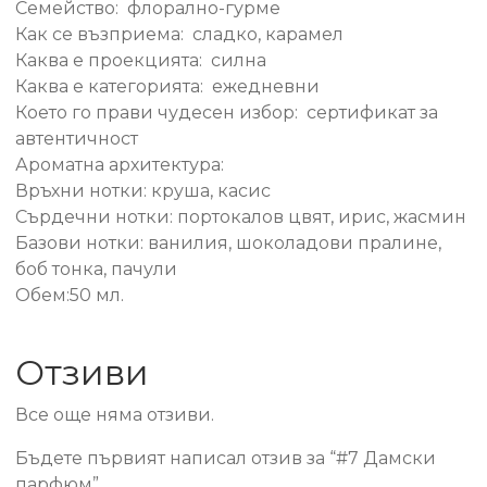
Семейство: флорално-гурме
Как се възприема: сладко, карамел
Каква е проекцията: силна
Каква е категорията: ежедневни
Което го прави чудесен избор: сертификат за
автентичност
Ароматна архитектура:
Връхни нотки: круша, касис
Сърдечни нотки: портокалов цвят, ирис, жасмин
Базови нотки: ванилия, шоколадови пралине,
боб тонка, пачули
Обем:50 мл.
Отзиви
Все още няма отзиви.
Бъдете първият написал отзив за “#7 Дамски
парфюм”