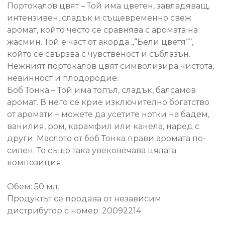
Портокалов цвят – Той има цветен, завладяващ,
интензивен, сладък и същевременно свеж
аромат, който често се сравнява с аромата на
жасмин. Той е част от акорда „“Бели цветя““,
който се свързва с чувственост и съблазън.
Нежният портокалов цвят символизира чистота,
невинност и плодородие.
Боб Тонка – Той има топъл, сладък, балсамов
аромат. В него се крие изключително богатство
от аромати – можете да усетите нотки на бадем,
ванилия, ром, карамфил или канела, наред с
други. Маслото от боб Тонка прави аромата по-
силен. То също така увековечава цялата
композиция.
Обем: 50 мл.
Продуктът се продава от независим
дистрибутор с номер: 20092214