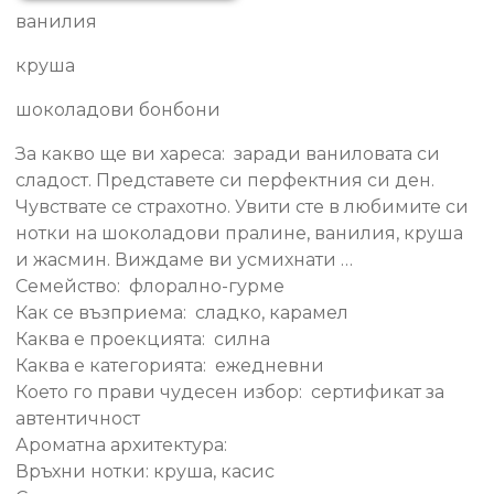
ванилия
Дамски
парфюм
круша
шоколадови бонбони
За какво ще ви хареса: заради ваниловата си
сладост. Представете си перфектния си ден.
Чувствате се страхотно. Увити сте в любимите си
нотки на шоколадови пралине, ванилия, круша
и жасмин. Виждаме ви усмихнати …
Семейство: флорално-гурме
Как се възприема: сладко, карамел
Каква е проекцията: силна
Каква е категорията: ежедневни
Което го прави чудесен избор: сертификат за
автентичност
Ароматна архитектура:
Връхни нотки: круша, касис