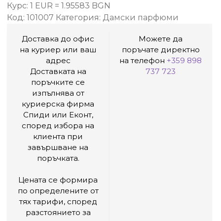
Курс: 1 EUR = 1.95583 BGN
Код:
101007
Категория:
Дамски парфюми
Доставка до офис
Можете да
на куриер или ваш
поръчате директно
адрес
на телефон
+359 898
Доставката на
737 723
поръчките се
изпълнява от
куриерска фирма
Спиди или Еконт,
според избора на
клиента при
завършване на
поръчката.
Цената се формира
по определените от
тях тарифи, според
разстоянието за