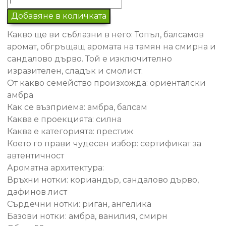
за
Добавяне в количката
#24
Какво ще ви съблазни в него: Топъл, балсамов
Мъжки
аромат, обгръщащ аромата на тамян на смирна и
парфюм
сандалово дърво. Той е изключително
изразителен, сладък и смолист.
От какво семейство произхожда: ориенталски
амбра
Как се възприема: амбра, балсам
Каква е проекцията: силна
Каква е категорията: престиж
Което го прави чудесен избор: сертификат за
автентичност
Ароматна архитектура:
Връхни нотки: кориандър, сандалово дърво,
дафинов лист
Сърдечни нотки: риган, ангелика
Базови нотки: амбра, ванилия, смирн