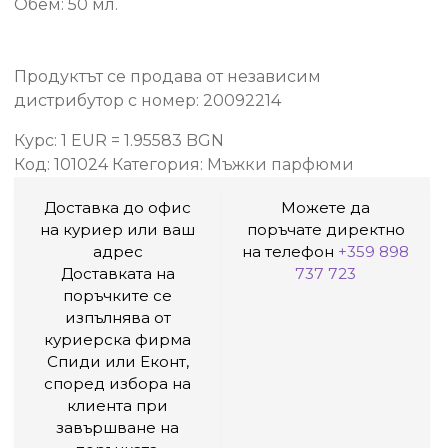
Обем: 50 мл.
Продуктът се продава от независим
дистрибутор с номер: 20092214
Курс: 1 EUR = 1.95583 BGN
Код:
101024
Категория:
Мъжки парфюми
Доставка до офис
Можете да
на куриер или ваш
поръчате директно
адрес
на телефон
+359 898
Доставката на
737 723
поръчките се
изпълнява от
куриерска фирма
Спиди или Еконт,
според избора на
клиента при
завършване на