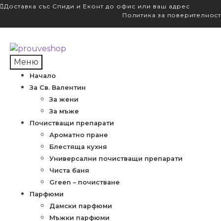
Доставка със Спиди и Еконт до офис или ваш адрес
Политика за поверителност
Skip
Skip
to
to
Меню
navigation
content
Начало
За Св. Валентин
За жени
За мъже
Почистващи препарати
Ароматно пране
Блестяща кухня
Универсални почистващи препарати
Чиста баня
Green – почистване
Парфюми
Дамски парфюми
Мъжки парфюми