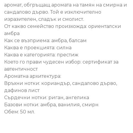
аромат, обгръщащ аромата на тамян на смирна и
сандалово дърво. Той е изключително
изразителен, сладък и смолист.
От какво семейство произхожда: ориенталски
амбра
Как се възприема: амбра, балсам
Каква е проекцията: силна
Каква е категорията: престиж
Което го прави чудесен избор: сертификат за
автентичност
Ароматна архитектура:
Връхни нотки: кориандър, сандалово дърво,
дафинов лист
Сърдечни нотки: риган, ангелика
Базови нотки: амбра, ванилия, смирн
Обем: 50 мл.