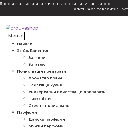
Доставка със Спиди и Еконт до офис или ваш адрес
Политика за поверителност
Skip
Skip
to
to
Меню
navigation
content
Начало
За Св. Валентин
За жени
За мъже
Почистващи препарати
Ароматно пране
Блестяща кухня
Универсални почистващи препарати
Чиста баня
Green – почистване
Парфюми
Дамски парфюми
Мъжки парфюми