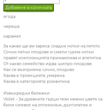
за
Добавяне в количката
#15
ягода
Дамски
парфюм
череша
карамел
За какво ще ви хареса: сладки нотки на лятото.
Сочни летни плодове и смели гурме нотки
правят композицията примамлива и апетитна.
От какво семейство идва: шипро-плодове
Как се възприема: сочно, плодово
Каква е проекцията: умерена
Каква е категорията: романтика
Извънредни бележки
Violet – За древните гърци тези нежни цветя са
били символ на оптимизъм, дълголетие и