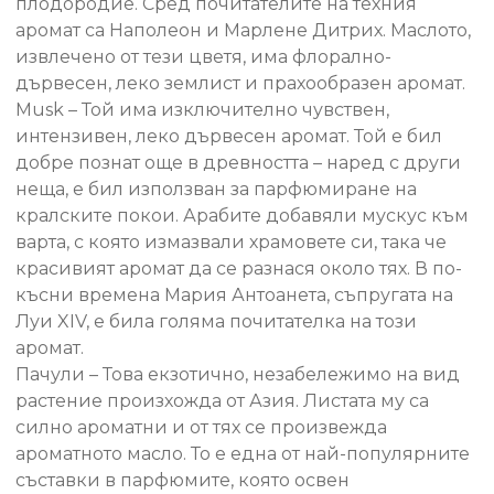
плодородие. Сред почитателите на техния
аромат са Наполеон и Марлене Дитрих. Маслото,
извлечено от тези цветя, има флорално-
дървесен, леко землист и прахообразен аромат.
Musk – Той има изключително чувствен,
интензивен, леко дървесен аромат. Той е бил
добре познат още в древността – наред с други
неща, е бил използван за парфюмиране на
кралските покои. Арабите добавяли мускус към
варта, с която измазвали храмовете си, така че
красивият аромат да се разнася около тях. В по-
късни времена Мария Антоанета, съпругата на
Луи XIV, е била голяма почитателка на този
аромат.
Пачули – Това екзотично, незабележимо на вид
растение произхожда от Азия. Листата му са
силно ароматни и от тях се произвежда
ароматното масло. То е една от най-популярните
съставки в парфюмите, която освен