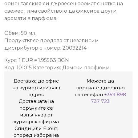
ориенталския си дървесен аромат с нотка на
свежест има свойството да фиксира други
аромати в парфюма.
Обем: 50 мл.
Продуктът се продава от независим
дистрибутор с номер: 20092214
Курс: 1 EUR = 1.95583 BGN
Код:
101015
Категория:
Дамски парфюми
Доставка до офис
Можете да
на куриер или ваш
поръчате директно
адрес
на телефон
+359 898
Доставката на
737 723
поръчките се
изпълнява от
куриерска фирма
Спиди или Еконт,
според избора на