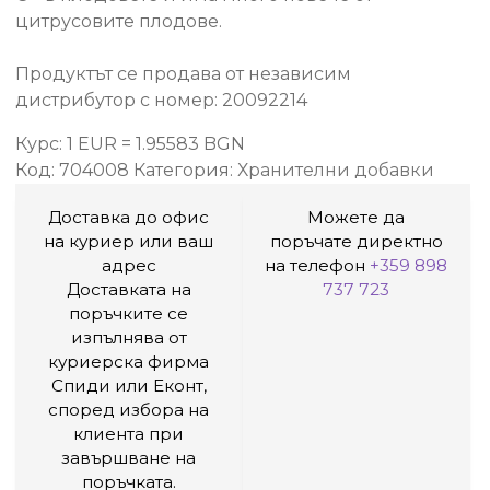
цитрусовите плодове.
Продуктът се продава от независим
дистрибутор с номер: 20092214
Курс: 1 EUR = 1.95583 BGN
Код:
704008
Категория:
Хранителни добавки
Доставка до офис
Можете да
на куриер или ваш
поръчате директно
адрес
на телефон
+359 898
Доставката на
737 723
поръчките се
изпълнява от
куриерска фирма
Спиди или Еконт,
според избора на
клиента при
завършване на
поръчката.