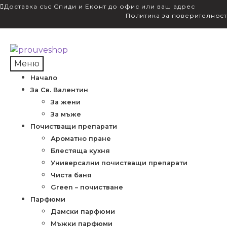
Доставка със Спиди и Еконт до офис или ваш адрес
Политика за поверителност
Skip
Skip
to
to
Меню
navigation
content
Начало
За Св. Валентин
За жени
За мъже
Почистващи препарати
Ароматно пране
Блестяща кухня
Универсални почистващи препарати
Чиста баня
Green – почистване
Парфюми
Дамски парфюми
Мъжки парфюми