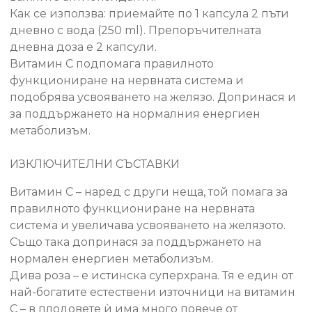
Как се използва: приемайте по 1 капсула 2 пъти
дневно с вода (250 ml). Препоръчителната
дневна доза е 2 капсули.
Витамин С подпомага правилното
функциониране на нервната система и
подобрява усвояването на желязо. Допринася и
за поддържането на нормалния енергиен
метаболизъм.
ИЗКЛЮЧИТЕЛНИ СЪСТАВКИ
Витамин С – наред с други неща, той помага за
правилното функциониране на нервната
система и увеличава усвояването на желязото.
Също така допринася за поддържането на
нормален енергиен метаболизъм.
Дива роза – е истинска суперхрана. Тя е един от
най-богатите естествени източници на витамин
С – в плодовете ѝ има много повече от