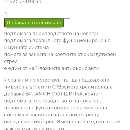
21.42
€
/ 41.89 лв.
количество
за
Добавяне в количката
Хранителна
подпомага производството на колаген
добавка
подпомага правилното функциониране на
ВИТАМИН
имунната система
С
помага за защита на клетките от оксидативен
ОТ
стрес
ШИПКА
е един от най-важните антиоксиданти
Искате ли по естествен път да поддържате
нивото на витамин С?Вземете хранителната
добавка ВИТАМИН С ОТ ШИПКА, която
подпомага производството на колаген,
правилното функциониране на имунната
система и защитата на клетките срещу
оксидативния стрес. Именно той е един от най-
важните антиоксиданти.