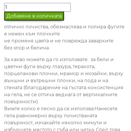
количество
за
Добавяне в количката
Почистващ
отлично почиства, обезмаслява и полира фугите
препарат
е нежен към плочките
за
не променя цвета и не поврежда заварките
фуги
без хлор и белина
За какво можете да го използвате: за бели и
цветни фуги върху глазура, теракота,
порцеланови плочки, мрамор и мозайки, върху
външни и вътрешни плочки, на пода и на
стената (благодарение на гъстата консистенция
на гела, не се оттича веднага от вертикалните
повърхности).
Вижте колко е лесно да се използва:Нанесете
гела равномерно върху почистваната
повърхност, изчакайте няколко минути и
избършете мястото с гъба или четка. След това