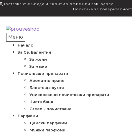
Доставка със Спиди и Еконт до офис или ваш адрес
Политика за поверителност
Skip
Skip
to
to
Меню
navigation
content
Начало
За Св. Валентин
За жени
За мъже
Почистващи препарати
Ароматно пране
Блестяща кухня
Универсални почистващи препарати
Чиста баня
Green – почистване
Парфюми
Дамски парфюми
Мъжки парфюми