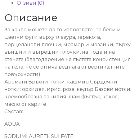
Отзиви (0)
Описание
За какво можете да го използвате: за бели и
цветни фуги върху глазура, теракота,
порцеланови плочки, мрамор и мозайки, върху
външни и вътрешни плочки, на пода и на
стената (благодарение на гъстата консистенция
на гела, не се оттича веднага от вертикалните
повърхности).
Аромати:Връхни нотки: кашмир Сърдечни
нотки: орхидея, ирис, роза, кедър Базови нотки:
кремообразна ванилия, шам фъстък, кокос,
масло от карите
Състав:
AQUA
SODIUMLAURETHSULFATE