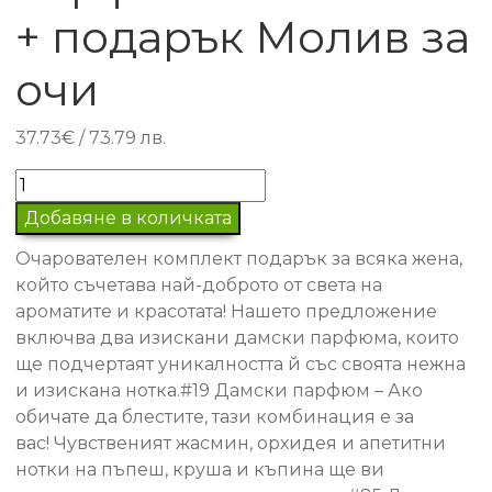
+ подарък Молив за
очи
37.73
€
/ 73.79 лв.
количество
за
Добавяне в количката
Подаръчен
Очарователен комплект подарък за всяка жена,
комплект
който съчетава най-доброто от света на
2
ароматите и красотата! Нашето предложение
дамски
включва двa изискани дамски парфюма, които
парфюма
ще подчертаят уникалността й със своята нежна
#19
и изискана нотка.#19 Дамски парфюм – Ако
+
обичате да блестите, тази комбинация е за
#85
вас! Чувственият жасмин, орхидея и апетитни
+
нотки на пъпеш, круша и къпина ще ви
подарък