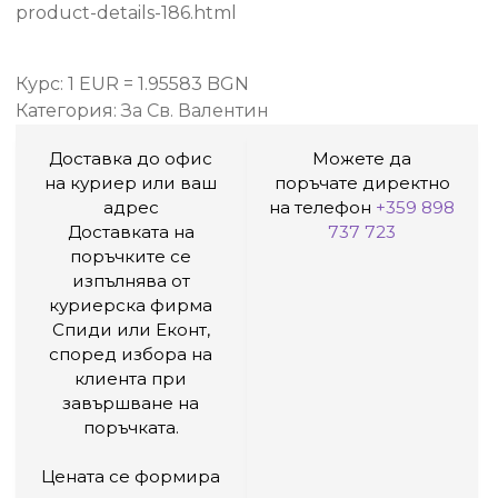
product-details-186.html
Курс: 1 EUR = 1.95583 BGN
Категория:
За Св. Валентин
Доставка до офис
Можете да
на куриер или ваш
поръчате директно
адрес
на телефон
+359 898
Доставката на
737 723
поръчките се
изпълнява от
куриерска фирма
Спиди или Еконт,
според избора на
клиента при
завършване на
поръчката.
Цената се формира