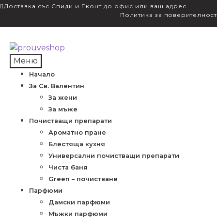
Доставка със Спиди и Еконт до офис или ваш адрес
Политика за поверителност
Skip
Skip
to
to
Меню
navigation
content
Начало
За Св. Валентин
За жени
За мъже
Почистващи препарати
Ароматно пране
Блестяща кухня
Универсални почистващи препарати
Чиста баня
Green – почистване
Парфюми
Дамски парфюми
Мъжки парфюми