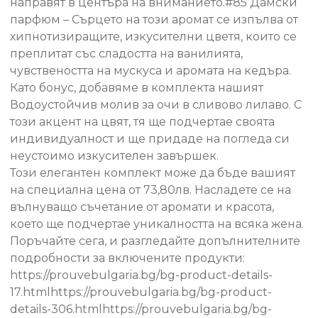
направят в центъра на вниманието.#85 Дамски
Молив
парфюм – Сърцето на този аромат се изпълва от
за
хипнотизиращите, изкусителни цветя, които се
очи
преплитат със сладостта на ванилията,
чувствеността на мускуса и аромата на кедъра.
Като бонус, добавяме в комплекта нашият
Водоустойчив молив за очи в сливово лилаво. С
този акцент на цвят, тя ще подчертае своята
индивидуалност и ще придаде на погледа си
неустоимо изкусителен завършек.
Този елегантен комплект може да бъде вашият
на специална цена от 73,80лв. Насладете се на
вълнуващо съчетание от аромати и красота,
което ще подчертае уникалността на всяка жена.
Поръчайте сега, и разгледайте допълнителните
подробности за включените продукти:
https://prouvebulgaria.bg/bg-product-details-
17.htmlhttps://prouvebulgaria.bg/bg-product-
details-306.htmlhttps://prouvebulgaria.bg/bg-