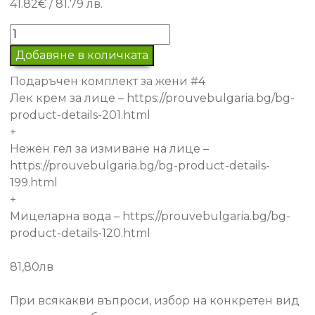
41.82
€
/ 81.79 лв.
количество
за
Добавяне в количката
Подаръчен
Подаръчен комплект за жени #4
комплект
Лек крем за лице – https://prouvebulgaria.bg/bg-
за
product-details-201.html
жени
+
#4
Нежен гел за измиване на лице –
https://prouvebulgaria.bg/bg-product-details-
199.html
+
Мицеларна вода – https://prouvebulgaria.bg/bg-
product-details-120.html
81,80лв
При всякакви въпроси, избор на конкретен вид