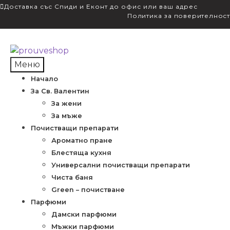
Доставка със Спиди и Еконт до офис или ваш адрес
Политика за поверителност
Skip
Skip
to
to
Меню
navigation
content
Начало
За Св. Валентин
За жени
За мъже
Почистващи препарати
Ароматно пране
Блестяща кухня
Универсални почистващи препарати
Чиста баня
Green – почистване
Парфюми
Дамски парфюми
Мъжки парфюми