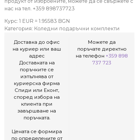
продукт от изброените, можете да се свържете с
нас на тел. +359 898737723
Курс: 1 EUR = 1.95583 BGN
Категория:
Коледни подаръчни комплекти
Доставка до офис
Можете да
на куриер или ваш
поръчате директно
адрес
на телефон
+359 898
Доставката на
737 723
поръчките се
изпълнява от
куриерска фирма
Спиди или Еконт,
според избора на
клиента при
завършване на
поръчката.
Цената се формира
по определените от