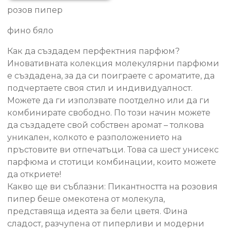
розов пипер
02m
фино бяло
Как да създадем перфектния парфюм?
Иновативната колекция молекулярни парфюми
е създадена, за да си поиграете с ароматите, да
подчертаете своя стил и индивидуалност.
Можете да ги използвате поотделно или да ги
комбинирате свободно. По този начин можете
да създадете свой собствен аромат – толкова
уникален, колкото е разположението на
пръстовите ви отпечатъци. Това са шест унисекс
парфюма и стотици комбинации, които можете
да откриете!
Какво ще ви съблазни: Пикантността на розовия
пипер беше омекотена от молекула,
представяща идеята за бели цветя. Фина
сладост, разчупена от пиперливи и модерни