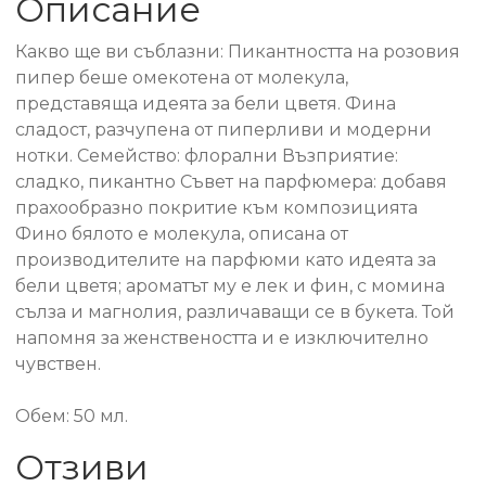
Описание
Какво ще ви съблазни: Пикантността на розовия
пипер беше омекотена от молекула,
представяща идеята за бели цветя. Фина
сладост, разчупена от пиперливи и модерни
нотки. Семейство: флорални Възприятие:
сладко, пикантно Съвет на парфюмера: добавя
прахообразно покритие към композицията
Фино бялото е молекула, описана от
производителите на парфюми като идеята за
бели цветя; ароматът му е лек и фин, с момина
сълза и магнолия, различаващи се в букета. Той
напомня за женствеността и е изключително
чувствен.
Обем: 50 мл.
Отзиви