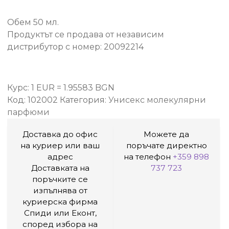
Обем 50 мл.
Продуктът се продава от независим
дистрибутор с номер: 20092214
Курс: 1 EUR = 1.95583 BGN
Код:
102002
Категория:
Унисекс молекулярни
парфюми
Доставка до офис
Можете да
на куриер или ваш
поръчате директно
адрес
на телефон
+359 898
Доставката на
737 723
поръчките се
изпълнява от
куриерска фирма
Спиди или Еконт,
според избора на