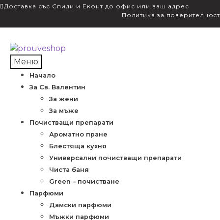
Доставка със Спиди и Еконт до офис или ваш адрес
Политика за поверителност
Skip
Skip
to
to
Меню
navigation
content
Начало
За Св. Валентин
За жени
За мъже
Почистващи препарати
Ароматно пране
Блестяща кухня
Универсални почистващи препарати
Чиста баня
Green – почистване
Парфюми
Дамски парфюми
Мъжки парфюми