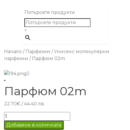
Потърсете продукти
×
Начало
/
Парфюми
/
Унисекс молекулярни
парфюми
/
Парфюм 02m
Парфюм 02m
22.70
€
/ 44.40 лв.
количество
за
Добавяне в количката
Парфюм