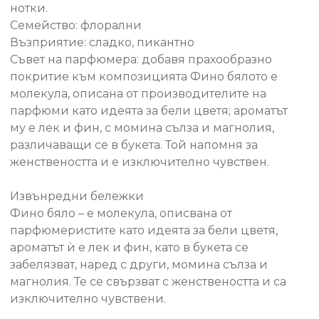
нотки.
Семейство: флорални
Възприятие: сладко, пикантно
Съвет на парфюмера: добавя прахообразно
покритие към композицията Фино бялото е
молекула, описана от производителите на
парфюми като идеята за бели цветя; ароматът
му е лек и фин, с момина сълза и магнолия,
различаващи се в букета. Той напомня за
женствеността и е изключително чувствен.
Извънредни бележки
Фино бяло – е молекула, описвана от
парфюмеристите като идеята за бели цветя,
ароматът ѝ е лек и фин, като в букета се
забелязват, наред с други, момина сълза и
магнолия. Те се свързват с женствеността и са
изключително чувствени.