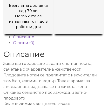
Безплатна доставка
над 70 лв.
Поръчките се
изпълняват от 1 до 3
работни дни
Описание
Отзиви (0)
Описание
Защо ще го харесате: заради спонтанността,
съчетана с очарователна женственост.
Плодовите нотки се преплитат с изкусителен
зюмбюл, жасмин и кедър. Това е аромат за
лъчезарната, радваща се на живота жена.
От какво семейство произхожда: цветно-
плодовото
Как е възприеман: цветен, сочен