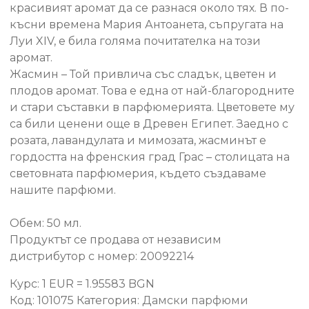
красивият аромат да се разнася около тях. В по-
късни времена Мария Антоанета, съпругата на
Луи XIV, е била голяма почитателка на този
аромат.
Жасмин – Той привлича със сладък, цветен и
плодов аромат. Това е една от най-благородните
и стари съставки в парфюмерията. Цветовете му
са били ценени още в Древен Египет. Заедно с
розата, лавандулата и мимозата, жасминът е
гордостта на френския град Грас – столицата на
световната парфюмерия, където създаваме
нашите парфюми.
Обем: 50 мл.
Продуктът се продава от независим
дистрибутор с номер: 20092214
Курс: 1 EUR = 1.95583 BGN
Код:
101075
Категория:
Дамски парфюми