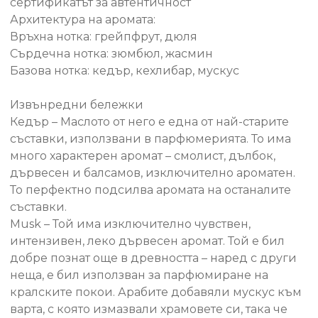
сертификатът за автентичност
Архитектура на аромата:
Връхна нотка: грейпфрут, дюля
Сърдечна нотка: зюмбюл, жасмин
Базова нотка: кедър, кехлибар, мускус
Извънредни бележки
Кедър – Маслото от него е една от най-старите
съставки, използвани в парфюмерията. То има
много характерен аромат – смолист, дълбок,
дървесен и балсамов, изключително ароматен.
То перфектно подсилва аромата на останалите
съставки.
Musk – Той има изключително чувствен,
интензивен, леко дървесен аромат. Той е бил
добре познат още в древността – наред с други
неща, е бил използван за парфюмиране на
кралските покои. Арабите добавяли мускус към
варта, с която измазвали храмовете си, така че