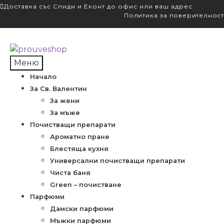
Доставка със Спиди и Еконт до офис или ваш адрес
Политика за поверителност
Skip
Skip
to
to
Меню
navigation
content
Начало
За Св. Валентин
За жени
За мъже
Почистващи препарати
Ароматно пране
Блестяща кухня
Универсални почистващи препарати
Чиста баня
Green – почистване
Парфюми
Дамски парфюми
Мъжки парфюми