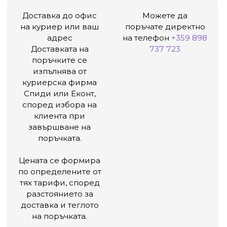
Доставка до офис
Можете да
на куриер или ваш
поръчате директно
адрес
на телефон
+359 898
Доставката на
737 723
поръчките се
изпълнява от
куриерска фирма
Спиди или Еконт,
според избора на
клиента при
завършване на
поръчката.
Цената се формира
по определените от
тях тарифи, според
разстоянието за
доставка и теглото
на поръчката.