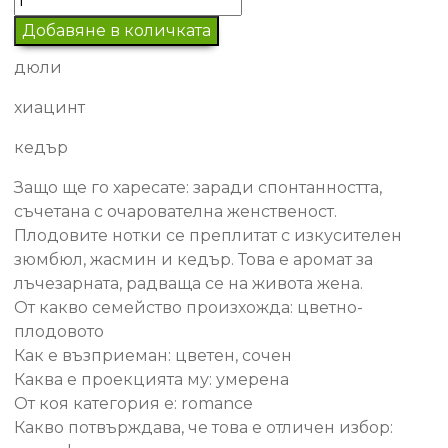
за
Добавяне в количката
Дамски
дюли
парфюм
#75
хиацинт
кедър
Защо ще го харесате: заради спонтанността,
съчетана с очарователна женственост.
Плодовите нотки се преплитат с изкусителен
зюмбюл, жасмин и кедър. Това е аромат за
лъчезарната, радваща се на живота жена.
От какво семейство произхожда: цветно-
плодовото
Как е възприеман: цветен, сочен
Каква е проекцията му: умерена
От коя категория е: romance
Какво потвърждава, че това е отличен избор: