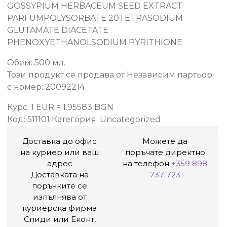
GOSSYPIUM HERBACEUM SEED EXTRACT
PARFUMPOLYSORBATE 20TETRASODIUM
GLUTAMATE DIACETATE
PHENOXYETHANOLSODIUM PYRITHIONE
Обем: 500 мл.
Този продукт се продава от Независим партьор
с номер: 20092214
Курс: 1 EUR = 1.95583 BGN
Код:
511101
Категория:
Uncategorized
Доставка до офис
Можете да
на куриер или ваш
поръчате директно
адрес
на телефон
+359 898
Доставката на
737 723
поръчките се
изпълнява от
куриерска фирма
Спиди или Еконт,