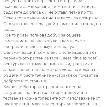
вещества, които перфектно отстраняват
всякакви замърсявания и мазнини. Почиства
съдовете до блясък и не оставя петна по тях.
Освен това е икономичен и лесен за дозиране.
Съдържа зелен хелат, който омекотява твърдата
вода.
Кое го прави толкова добър за ръцете:
съчетанието на овлажняващ комплекс и
екстракти от слез, памук и маракуя.
Овлажняващият комплекс с полизахариди от
перуанското растение тара (Caesalpinia spinosa)
осигурява оптимално ниво на хидратация и
запазва естествената микрофлора на кожата на
ръцете. А растителните екстракти се грижат за
доброто ѝ състояние.
Какво ще Ви гарантира допълнителна
сигурност: нашият гел е дерматологично
тестван за кожна толерантност. Използваните от
нас ароматни масла не съдържат алергени – в