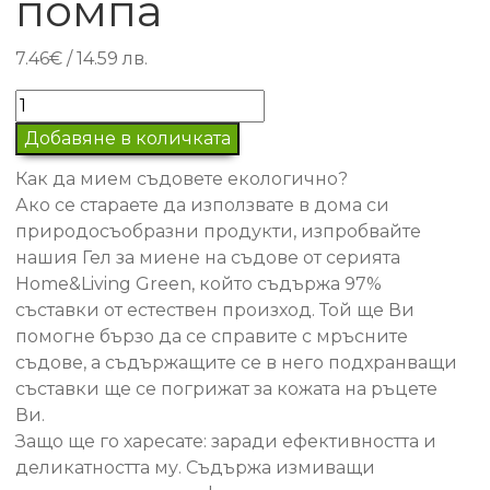
помпа
7.46
€
/ 14.59 лв.
количество
за
Добавяне в количката
Гел
Как да мием съдовете екологично?
за
Ако се стараете да използвате в дома си
миене
природосъобразни продукти, изпробвайте
на
нашия Гел за миене на съдове от серията
съдове
Home&Living Green, който съдържа 97%
-
съставки от естествен произход. Той ще Ви
с
помогне бързо да се справите с мръсните
дизайнерска
съдове, а съдържащите се в него подхранващи
помпа
съставки ще се погрижат за кожата на ръцете
Ви.
Защо ще го харесате: заради ефективността и
деликатността му. Съдържа измиващи