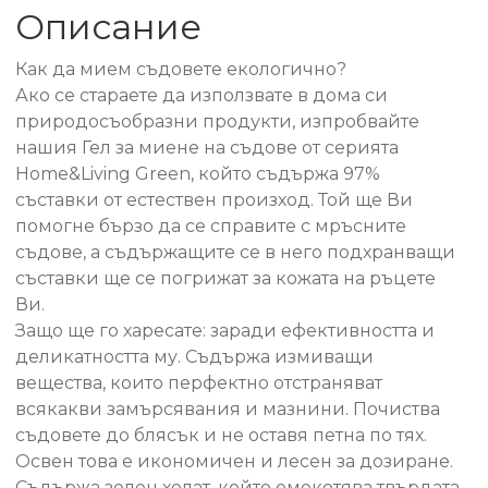
Описание
Как да мием съдовете екологично?
Ако се стараете да използвате в дома си
природосъобразни продукти, изпробвайте
нашия Гел за миене на съдове от серията
Home&Living Green, който съдържа 97%
съставки от естествен произход. Той ще Ви
помогне бързо да се справите с мръсните
съдове, а съдържащите се в него подхранващи
съставки ще се погрижат за кожата на ръцете
Ви.
Защо ще го харесате: заради ефективността и
деликатността му. Съдържа измиващи
вещества, които перфектно отстраняват
всякакви замърсявания и мазнини. Почиства
съдовете до блясък и не оставя петна по тях.
Освен това е икономичен и лесен за дозиране.
Съдържа зелен хелат, който омекотява твърдата