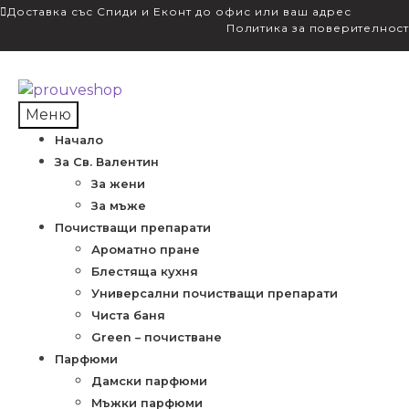
Доставка със Спиди и Еконт до офис или ваш адрес
Политика за поверителност
Skip
Skip
to
to
Меню
navigation
content
Начало
За Св. Валентин
За жени
За мъже
Почистващи препарати
Ароматно пране
Блестяща кухня
Универсални почистващи препарати
Чиста баня
Green – почистване
Парфюми
Дамски парфюми
Мъжки парфюми