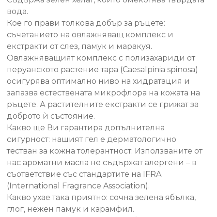
вода.
Кое го прави толкова добър за ръцете:
съчетанието на овлажняващ комплекс и
екстракти от слез, памук и маракуя.
Овлажняващият комплекс с полизахариди от
перуанското растение тара (Caesalpinia spinosa)
осигурява оптимално ниво на хидратация и
запазва естествената микрофлора на кожата на
ръцете. А растителните екстракти се грижат за
доброто ѝ състояние.
Какво ще Ви гарантира допълнителна
сигурност: нашият гел е дерматологично
тестван за кожна толерантност. Използваните от
нас ароматни масла не съдържат алергени – в
съответствие със стандартите на IFRA
(International Fragrance Association).
Какво ухае така приятно: сочна зелена ябълка,
глог, нежен памук и карамфил.