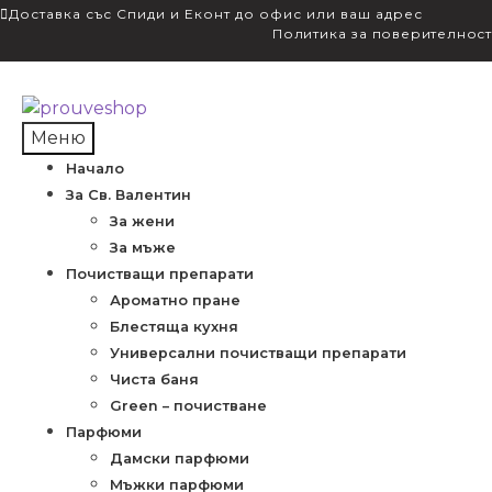
Доставка със Спиди и Еконт до офис или ваш адрес
Политика за поверителност
Skip
Skip
to
to
Меню
navigation
content
Начало
За Св. Валентин
За жени
За мъже
Почистващи препарати
Ароматно пране
Блестяща кухня
Универсални почистващи препарати
Чиста баня
Green – почистване
Парфюми
Дамски парфюми
Мъжки парфюми