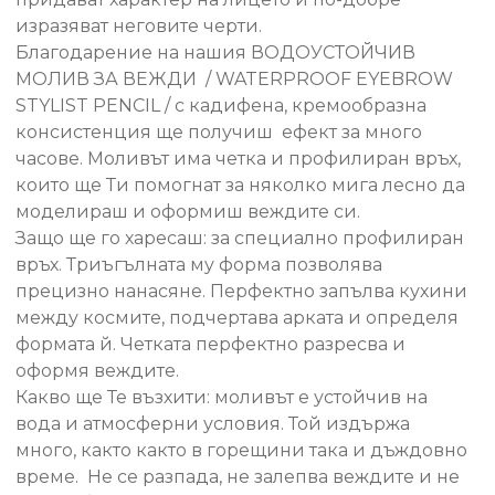
изразяват неговите черти.
Благодарение на нашия ВОДОУСТОЙЧИВ
МОЛИВ ЗА ВЕЖДИ / WATERPROOF EYEBROW
STYLIST PENCIL / с кадифена, кремообразна
консистенция ще получиш ефект за много
часове. Моливът има четка и профилиран връх,
които ще Ти помогнат за няколко мига лесно да
моделираш и оформиш веждите си.
Защо ще го харесаш: за специално профилиран
връх. Триъгълната му форма позволява
прецизно нанасяне. Перфектно запълва кухини
между космите, подчертава арката и определя
формата й. Четката перфектно разресва и
оформя веждите.
Какво ще Те възхити: моливът е устойчив на
вода и атмосферни условия. Той издържа
много, както както в горещини така и дъждовно
време. Не се разпада, не залепва веждите и не