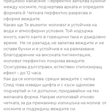
прецизно нанасяне. Перфектно запълва кухини
между космите, подчертава арката и определя
формата й. Четката перфектно разресва и
оформя веждите.
Какво ще Те възхити: моливът е устойчив на
вода и атмосферни условия. Той издържа
много, както както в горещини така и дъждовно
време. Не се разпада, не залепва веждите и не
оставя бучки и е устойчив е на размазване.
Благодарение на високата пигментация,
моливът перфектно покрива веждите.
Осигурява дълготраен, естествен стилизиращ
ефект – до 12 часа.
Как да се използва: среши веждите с четка.
След това извади щифта и с къси щрихове
подчертай и ги допълни, придавайки на тях
желаната форма. Накрая използвай отново
четката, за да премахнеш излишъка на молив от
космите и подредиш веждите си.