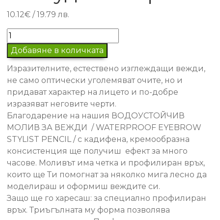
10.12
€
/ 19.79 лв.
количество
за
Добавяне в количката
ВОДОУСТОЙЧИВ
Изразителните, естествено изглеждащи вежди,
МОЛИВ
не само оптически уголемяват очите, но и
ЗА
придават характер на лицето и по-добре
ВЕЖДИ
изразяват неговите черти.
2-
Благодарение на нашия ВОДОУСТОЙЧИВ
Студено
МОЛИВ ЗА ВЕЖДИ / WATERPROOF EYEBROW
кафяво
STYLIST PENCIL / с кадифена, кремообразна
консистенция ще получиш ефект за много
часове. Моливът има четка и профилиран връх,
които ще Ти помогнат за няколко мига лесно да
моделираш и оформиш веждите си.
Защо ще го харесаш: за специално профилиран
връх. Триъгълната му форма позволява