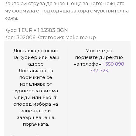
Какво си струва да знаеш още за него: нежната
му формула е подходяща за хора с чувствителна
кожа.
Курс: 1 EUR = 1.95583 BGN
Код:
302006
Категория:
Make me up
Доставка до офис
Можете да
на куриер или ваш
поръчате директно
адрес
на телефон
+359 898
Доставката на
737 723
поръчките се
изпълнява от
куриерска фирма
Спиди или Еконт,
според избора на
клиента при
завършване на
поръчката.