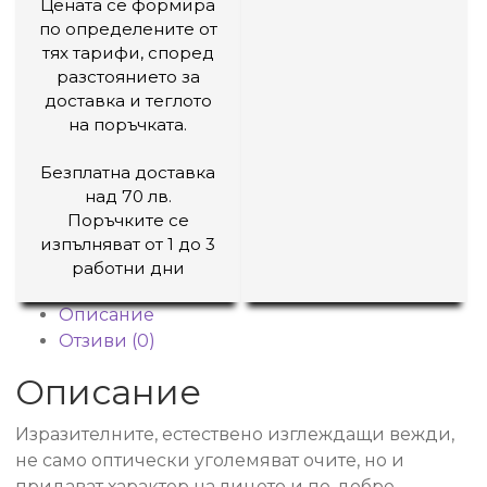
Цената се формира
по определените от
тях тарифи, според
разстоянието за
доставка и теглото
на поръчката.
Безплатна доставка
над 70 лв.
Поръчките се
изпълняват от 1 до 3
работни дни
Описание
Отзиви (0)
Описание
Изразителните, естествено изглеждащи вежди,
не само оптически уголемяват очите, но и
придават характер на лицето и по-добре