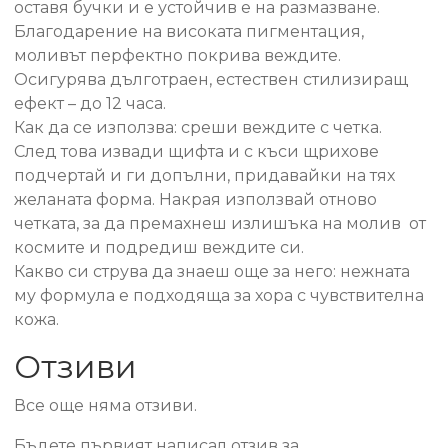
оставя бучки и е устойчив е на размазване.
Благодарение на високата пигментация,
моливът перфектно покрива веждите.
Осигурява дълготраен, естествен стилизиращ
ефект – до 12 часа.
Как да се използва: среши веждите с четка.
След това извади щифта и с къси щрихове
подчертай и ги допълни, придавайки на тях
желаната форма. Накрая използвай отново
четката, за да премахнеш излишъка на молив от
космите и подредиш веждите си.
Какво си струва да знаеш още за него: нежната
му формула е подходяща за хора с чувствителна
кожа.
Отзиви
Все още няма отзиви.
Бъдете първият написал отзив за