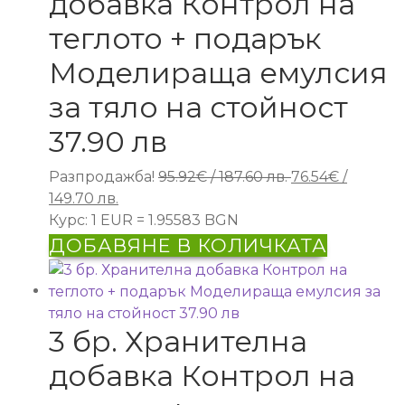
добавка Контрол на
теглото + подарък
Моделираща емулсия
за тяло на стойност
37.90 лв
Original
Разпродажба!
95.92
€
/ 187.60 лв.
76.54
€
/
Текущата
price
149.70 лв.
цена
was:
Курс: 1 EUR = 1.95583 BGN
е:
95.92€
ДОБАВЯНЕ В КОЛИЧКАТА
76.54€
/
/
187.60 лв..
149.70 лв..
3 бр. Хранителна
добавка Контрол на