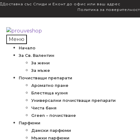
Доставка със Спиди и Еконт до офис или ваш адрес
Политика за поверителност
Skip
Skip
to
to
Меню
navigation
content
Начало
За Св. Валентин
За жени
За мъже
Почистващи препарати
Ароматно пране
Блестяща кухня
Универсални почистващи препарати
Чиста баня
Green – почистване
Парфюми
Дамски парфюми
Мъжки парфюми