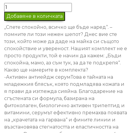
price
цена
количество
was:
е:
за
44.33€
35.38€
Добавяне в количката
Бъдете
/
/
„Спете спокойно, всичко ще бъде наред“. –
спокойни,
86.70 лв..
69.20 лв..
помните ли този нежен шепот? Днес вие сте
момичета!
този, който може да даде на майка си същото
спокойствие и увереност. Нашият комплект не е
просто продукти, той е начин да кажем: „Бъди
спокойна, мамо, аз съм тук, за да те подкрепя“.
Какво ще намерите в комплекта?
-Активен антиейдж серумТова е тайната на
младежкия блясък, която подмладява кожата и
я прави да изглежда сияйна. Благодарение на
сгъстената си формула, базирана на
фитоколаген, биологично активен трипептид и
витамини, серумът ефективно премахва появата
на „крачетата на гарвана“ и фините линии и
възстановява стегнатостта и еластичността на