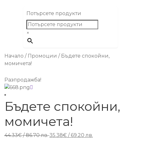
Потърсете продукти
×
Начало
/
Промоции
/
Бъдете спокойни,
момичета!
Разпродажба!
Бъдете спокойни,
момичета!
Original
Текущата
44.33
€
/ 86.70 лв.
35.38
€
/ 69.20 лв.