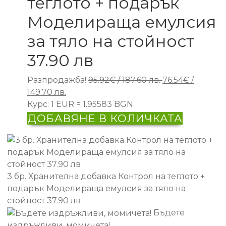
теглото + подарък
Моделираща емулсия
за тяло на стойност
37.90 лв
Original
Разпродажба!
95.92
€
/ 187.60 лв.
76.54
€
/
Текущата
price
149.70 лв.
цена
was:
Курс: 1 EUR = 1.95583 BGN
е:
95.92€
ДОБАВЯНЕ В КОЛИЧКАТА
76.54€
/
/
187.60 лв..
149.70 лв..
3 бр. Хранителна добавка Контрол на теглото +
подарък Моделираща емулсия за тяло на
стойност 37.90 лв
Бъдете
издръжливи, момичета!