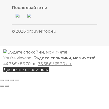
Последвайте ни
© 2026 prouveshop.eu
You're viewing:
Бъдете спокойни, момичета!
Original
Текущата
44.33
€
/ 86.70 лв.
35.38
€
/ 69.20 лв.
price
цена
Добавяне в количката
was:
е:
44.33€
35.38€
/
/
86.70 лв..
69.20 лв..