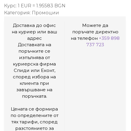
Курс: 1 EUR = 1.95583 BGN
Категория:
Промоции
Доставка до офис
Можете да
на куриер или ваш
поръчате директно
адрес
на телефон
+359 898
Доставката на
737 723
поръчките се
изпълнява от
куриерска фирма
Спиди или Еконт,
според избора на
клиента при
завършване на
поръчката.
Цената се формира
по определените от
тях тарифи, според
разстоянието за