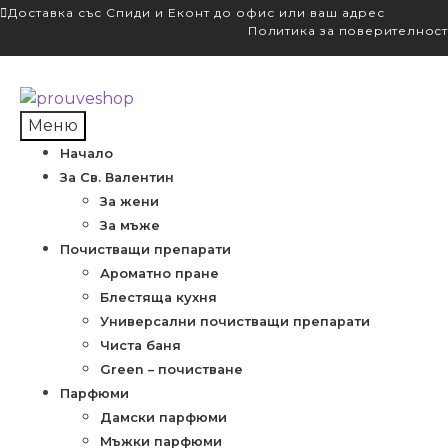
Доставка със Спиди и Еконт до офис или ваш адрес
Политика за поверителност
Skip
Skip
to
to
Меню
navigation
content
Начало
За Св. Валентин
За жени
За мъже
Почистващи препарати
Ароматно пране
Блестяща кухня
Универсални почистващи препарати
Чиста баня
Green – почистване
Парфюми
Дамски парфюми
Мъжки парфюми