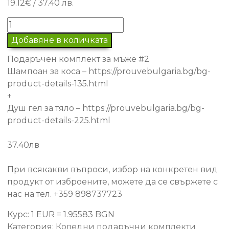
19.12
€
/ 37.40 лв.
количество
за
Добавяне в количката
Подаръчен
Подаръчен комплект за мъже #2
комплект
Шампоан за коса – https://prouvebulgaria.bg/bg-
за
product-details-135.html
мъже
+
#2
Душ гел за тяло – https://prouvebulgaria.bg/bg-
product-details-225.html
37.40лв
При всякакви въпроси, избор на конкретен вид
продукт от изброените, можете да се свържете с
нас на тел. +359 898737723
Курс: 1 EUR = 1.95583 BGN
Категория:
Коледни подаръчни комплекти