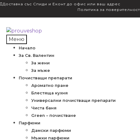
Доставка със Спиди и Еконт до офис или ваш адрес
Политика за поверителност
Skip
Skip
to
to
Меню
navigation
content
Начало
За Св. Валентин
За жени
За мъже
Почистващи препарати
Ароматно пране
Блестяща кухня
Универсални почистващи препарати
Чиста баня
Green – почистване
Парфюми
Дамски парфюми
Мъжки парфюми